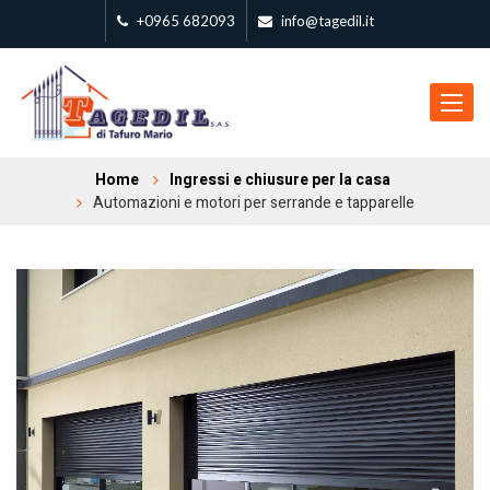
+0965 682093
info@tagedil.it
Toggle
navigat
Home
Ingressi e chiusure per la casa
Automazioni e motori per serrande e tapparelle