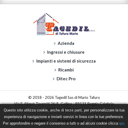
Azienda
Ingressi e chiusure
Impianti e sistemi di sicurezza
Ricambi
Ditec Pro
© 2018 - 2026 Tagedil Sas di Mario Tafuro
Via F. Aliquò Taverriti 26/A, Gallina - 89131 Reggio Calabria
P.IVA 01055880809
Questo sito utilizza cookie, anche di terze parti, per personalizzare la tua
esperienza di navigazione e inviarti servizi in linea con le tue preferenze.
Sezione trasparenza
Privacy Policy
Cookie Policy
Per approfondire o negare il consenso a tutti o ad alcuni cookie clicca
qui
.