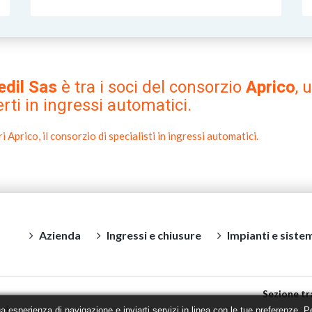
edil Sas
è tra i soci del consorzio
Aprico
, 
rti in ingressi automatici.
i Aprico, il consorzio di specialisti in ingressi automatici.
Azienda
Ingressi e chiusure
Impianti e sistem
Sezione tr
bria
ua esperienza di navigazione e inviarti servizi in linea con le tue preferenze. 