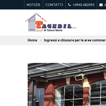
NOTIZIE
CONTATTI
+0965 682093
i
Home
Ingressi e chiusure per le aree commerc