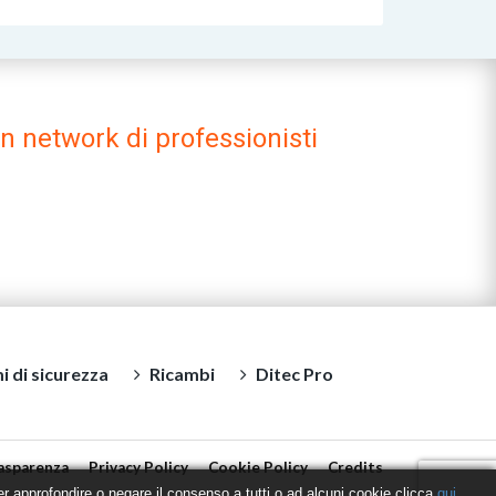
un network di professionisti
i di sicurezza
Ricambi
Ditec Pro
asparenza
Privacy Policy
Cookie Policy
Credits
Per approfondire o negare il consenso a tutti o ad alcuni cookie clicca
qui
.