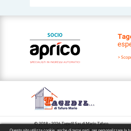
Tag
espe
> Scopr
© 2018 - 2026 Tagedil Sas di Mario Tafuro
Via F. Aliquò Taverriti 26/A, Gallina - 89131 Reggio Cala
Questo sito utilizza cookie, anche di terze parti, per personalizzare la t