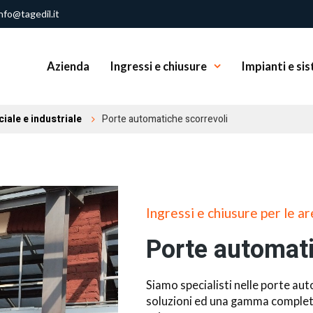
nfo@tagedil.it
Azienda
Ingressi e chiusure
Impianti e sis
iale e industriale
Porte automatiche scorrevoli
Ingressi e chiusure per le a
Porte automati
Siamo specialisti nelle porte a
soluzioni ed una gamma completa